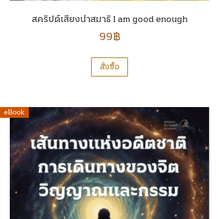
สคริปต์เสียงนำสมาธิ I am good enough
99
฿
สั่งซื้อ
eBook