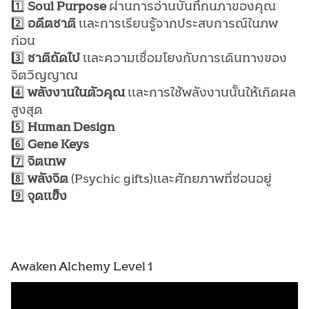
1️⃣
Soul Purpose
ผ่านการอ่านบันทึกนภาของคุณ
2️⃣
อดีตชาติ
และการเรียนรู้จากประสบการณ์ในภพ
ก่อน
3️⃣
ชาติถัดไป
และความเชื่อมโยงกับการเดินทางของ
จิตวิญญาณ
4️⃣
พลังงานในตัวคุณ
และการใช้พลังงานนั้นให้เกิดผล
สูงสุด
5️⃣
Human Design
6️⃣
Gene Keys
7️⃣
จิตเทพ
8️⃣
พลังจิต
(Psychic gifts)และศักยภาพที่ซ่อนอยู่
9️⃣
จุดแข็ง
Awaken Alchemy Level 1