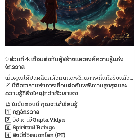
✨
ส่วนที่ 4: เชื่อมต่อกับผู้สร้างและองค์ความรู้แห่ง
จักรวาล
เมื่อคุณได้ปลดล็อกตัวตนและศักยภาพที่แท้จริงแล้ว…
🌌
นี่คือเวลาแห่งการเชื่อมต่อกับพลังงานสูงสุดและ
ความรู้ที่ยิ่งใหญ่กว่าตัวเราเอง
🔮 ในขั้นตอนนี้ คุณจะได้เรียนรู้:
1️⃣
กฎจักรวาล
2️⃣ วิชาฤาษี
Gupta Vidya
3️⃣
Spiritual Beings
4️⃣
สิงมีชีวิตนอกโลก (ET)