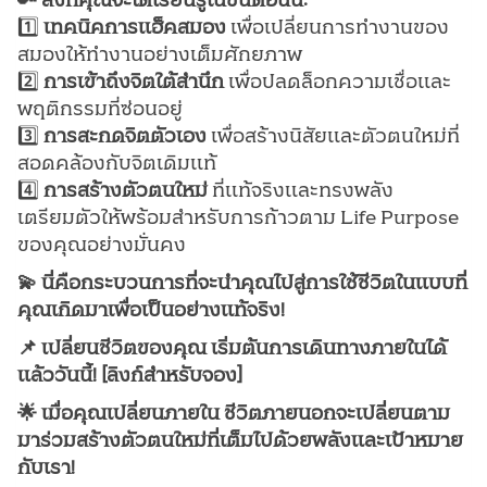
🔑 สิ่งที่คุณจะได้เรียนรู้ในขั้นตอนนี้:
1️⃣
เทคนิคการแฮ็คสมอง
เพื่อเปลี่ยนการทำงานของ
สมองให้ทำงานอย่างเต็มศักยภาพ
2️⃣
การเข้าถึงจิตใต้สำนึก
เพื่อปลดล็อกความเชื่อและ
พฤติกรรมที่ซ่อนอยู่
3️⃣
การสะกดจิตตัวเอง
เพื่อสร้างนิสัยและตัวตนใหม่ที่
สอดคล้องกับจิตเดิมแท้
4️⃣
การสร้างตัวตนใหม่
ที่แท้จริงและทรงพลัง
เตรียมตัวให้พร้อมสำหรับการก้าวตาม Life Purpose
ของคุณอย่างมั่นคง
💫 นี่คือกระบวนการที่จะนำคุณไปสู่การใช้ชีวิตในแบบที่
คุณเกิดมาเพื่อเป็นอย่างแท้จริง!
📌 เปลี่ยนชีวิตของคุณ เริ่มต้นการเดินทางภายในได้
แล้ววันนี้! [ลิงก์สำหรับจอง]
🌟 เมื่อคุณเปลี่ยนภายใน ชีวิตภายนอกจะเปลี่ยนตาม
มาร่วมสร้างตัวตนใหม่ที่เต็มไปด้วยพลังและเป้าหมาย
กับเรา!