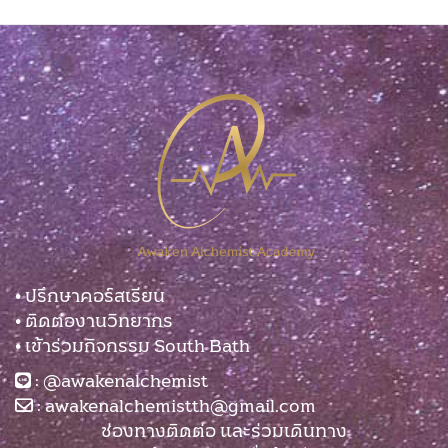
• ปรึกษาคอร์สเรียน
• ติดต่องานวิทยากร
• เข้าร่วมกิจกรรม South Bath
:
@awakenalchemist
:
awakenalchemistth@gmail.com
ช่องทางติดต่อ และร่วมเดินทาง