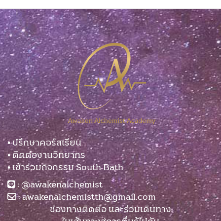
• ปรึกษาคอร์สเรียน
• ติดต่องานวิทยากร
• เข้าร่วมกิจกรรม South Bath
:
@awakenalchemist
:
awakenalchemistth@gmail.com
ช่องทางติดต่อ และร่วมเดินทาง